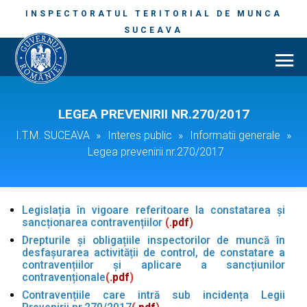
INSPECTORATUL TERITORIAL DE MUNCA
SUCEAVA
LEGEA PREVENIRII NR.270/2017
I.T.M. SUCEAVA
»
Interes public
»
Informatii generale
»
Legea prevenirii nr.270/2017
Legislația în vigoare referitoare la constatarea și
sancționarea contravențiilor
(.
pdf
)
Drepturile și obligațiile inspectorilor de muncă în
desfașurarea activității de control, de constatare a
contravențiilor și aplicare a sancțiunilor
contravenționale
(
.pdf
)
Contravențiile care intră sub incidența Legii