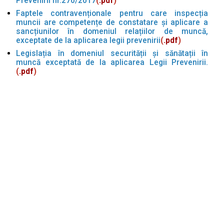
Prevenirii nr.270/2017
(
.pdf
)
Faptele contravenționale pentru care inspecția
muncii are competențe de constatare și aplicare a
sancțiunilor în domeniul relațiilor de muncă,
exceptate de la aplicarea legii prevenirii
(
.pdf
)
Legislația în domeniul securității și sănătații în
muncă exceptată de la aplicarea Legii Prevenirii.
(
.pdf
)