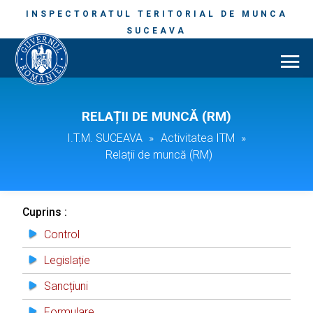
INSPECTORATUL TERITORIAL DE MUNCA
SUCEAVA
RELAȚII DE MUNCĂ (RM)
I.T.M. SUCEAVA
»
Activitatea ITM
»
Relații de muncă (RM)
Cuprins :
Control
Legislație
Sancțiuni
Formulare