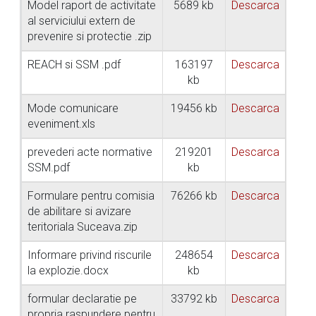
Model raport de activitate
5689 kb
Descarca
al serviciului extern de
prevenire si protectie .zip
REACH si SSM .pdf
163197
Descarca
kb
Mode comunicare
19456 kb
Descarca
eveniment.xls
prevederi acte normative
219201
Descarca
SSM.pdf
kb
Formulare pentru comisia
76266 kb
Descarca
de abilitare si avizare
teritoriala Suceava.zip
Informare privind riscurile
248654
Descarca
la explozie.docx
kb
formular declaratie pe
33792 kb
Descarca
propria raspundere pentru