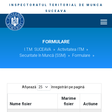
INSPECTORATUL TERITORIAL DE MUNCA
SUCEAVA
FORMULARE
I.T.M. SUCEAVA
»
Activitatea ITM
»
Securitate în Muncă (SSM)
»
Formulare
»
Afișează
înregistrări pe pagină
Marime
Nume fisier
fisier
Actiune