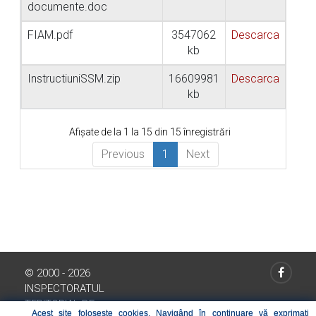
documente.doc
FIAM.pdf
3547062
Descarca
kb
InstructiuniSSM.zip
16609981
Descarca
kb
Afișate de la 1 la 15 din 15 înregistrări
Previous
1
Next
© 2000 - 2026
INSPECTORATUL
TERITORIAL DE
Acest site folosește cookies. Navigând în continuare vă exprimați