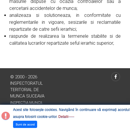
masurile dispuse cu ocazia controalelor sau a
cercetarii accidentelor de munca;
analizeaza si solutioneaza, in conformitate cu
reglementarile in vigoare, sesizarile si reclamatiile
repartizate de catre sefii ierarhici;
raspunde de realizarea la termenele stabilite si de
calitatea lucrarilor repartizate seful ierarhic superior;
© 2000 - 2026
INSPECTORATUL
TERITORIAL DE
MUNCA SUCEAVA
INSPECȚIA MUNCII.
ROMÂNIA
Acest site folosește cookies. Navigând în continuare vă exprimați acordul
asupra folosirii cookie-urilor.
Detalii-----
Sunt de acord