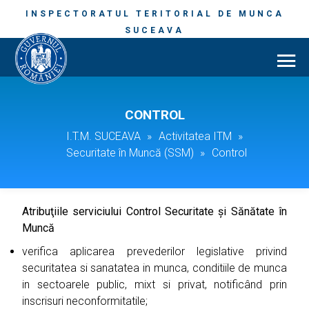
INSPECTORATUL TERITORIAL DE MUNCA
SUCEAVA
CONTROL
I.T.M. SUCEAVA
»
Activitatea ITM
»
Securitate în Muncă (SSM)
»
Control
Atribuţiile serviciului Control Securitate şi Sănătate în
Muncă
verifica aplicarea prevederilor legislative privind
securitatea si sanatatea in munca, conditiile de munca
in sectoarele public, mixt si privat, notificând prin
inscrisuri neconformitatile;